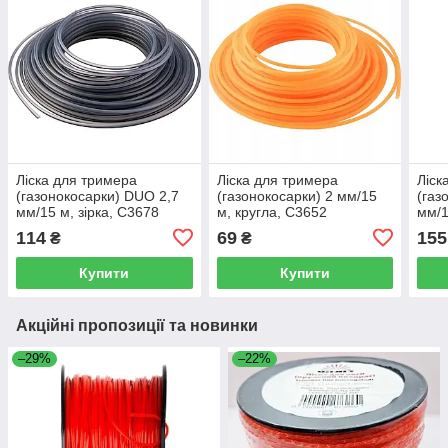
Ліска для тримера
Ліска для тримера
Ліск
(газонокосарки) DUO 2,7
(газонокосарки) 2 мм/15
(газ
мм/15 м, зірка, C3678
м, кругла, C3652
мм/1
114
69
155
₴
₴
Купити
Купити
Акційні пропозиції та новинки
–29%
–22%