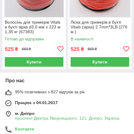
Волосінь для тримерів Vitals
Ліска для тримерів в бухті
в бухті зірка d3,0 мм x 223 м
Vitals (зiрка) 2.7mm*3LB (276
1,35 кг (67383)
м.)
Готово до відправки
В наявності
525
525
₴
₴
669 ₴
669 ₴
Купити
Купити
Про нас
95% позитивних з 827 відгуків за рік
Працює з 04.01.2017
м. Дніпро
проспект Дмитра Яворницького, 121, Дніпро, Україна
Контакти