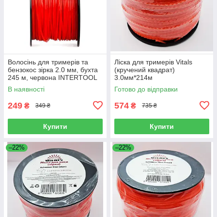
Волосінь для тримерів та
Ліска для тримерів Vitals
бензокос зірка 2.0 мм, бухта
(кручений квадрат)
245 м, червона INTERTOOL
3.0мм*214м
DT-2271
В наявності
Готово до відправки
249
574
₴
₴
349 ₴
735 ₴
Купити
Купити
–22%
–22%