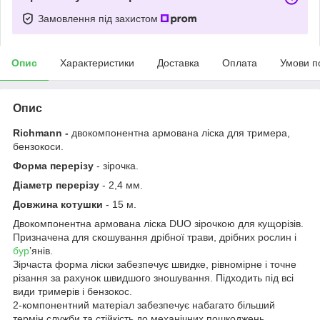
Замовлення під захистом
Опис
Характеристики
Доставка
Оплата
Умови п
Опис
Richmann -
двокомпонентна армована ліска для тримера,
бензокоси.
Форма перерізу
- зірочка.
Діаметр перерізу
- 2,4 мм.
Довжина котушки
- 15 м.
Двокомпонентна армована ліска DUO зірочкою для кущорізів.
Призначена для скошування дрібної трави, дрібних рослин і
бур
’янів.
Зірчаста форма ліски забезпечує швидке, рівномірне і точне
різання за рахунок швидшого зношування. Підходить під всі
види тримерів і бензокос.
2-компонентний матеріал забезпечує набагато більший
термін служби та стійкість до механічних пошкоджень.