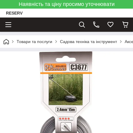
Наявність та ціну просимо уточнювати
RESERV
Товари та послуги
Садова техніка та інструмент
Акс