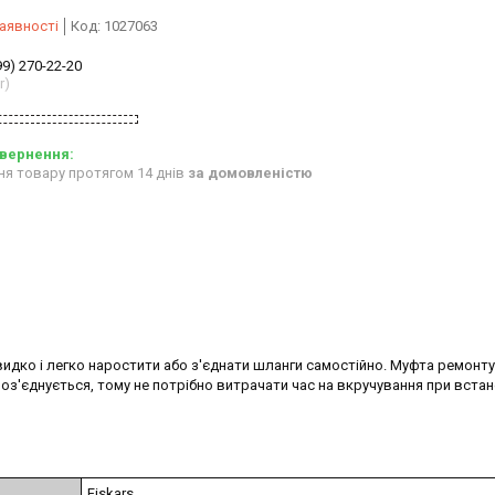
аявності
Код:
1027063
99) 270-22-20
r)
ня товару протягом 14 днів
за домовленістю
идко і легко наростити або з'єднати шланги самостійно. Муфта ремонту
роз'єднується, тому не потрібно витрачати час на вкручування при встан
Fiskars