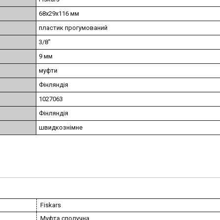
68х29х116 мм
пластик прогумований
3/8"
9 мм
муфти
Фінляндія
1027063
Фінляндія
швидкознімне
Fiskars
Муфта сполучна