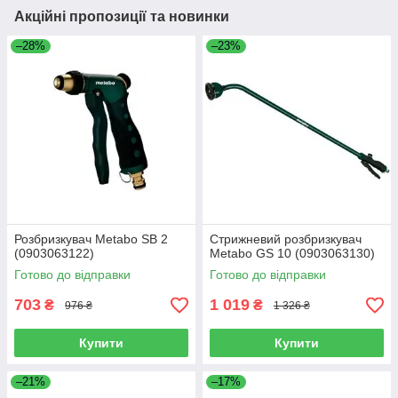
Акційні пропозиції та новинки
–28%
–23%
Розбризкувач Metabo SB 2
Стрижневий розбризкувач
(0903063122)
Metabo GS 10 (0903063130)
Готово до відправки
Готово до відправки
703
1 019
₴
₴
976 ₴
1 326 ₴
Купити
Купити
–21%
–17%