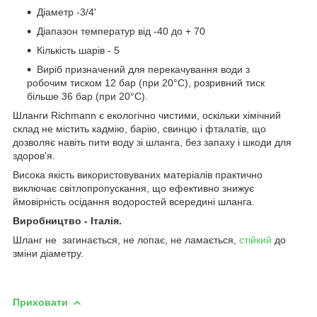
Діаметр -3/4'
Діапазон температур від -40 до + 70
Кількість шарів - 5
Виріб призначений для перекачування води з
робочим тиском 12 бар (при 20°C), розривний тиск
більше 36 бар (при 20°C).
Шланги Richmann є екологічно чистими, оскільки хімічний
склад не містить кадмію, барію, свинцю і фталатів, що
дозволяє навіть пити воду зі шланга, без запаху і шкоди для
здоров'я.
Висока якість використовуваних матеріалів практично
виключає світлопропускання, що ефективно знижує
ймовірність осідання водоростей всередині шланга.
Виробництво - Італія.
Шланг не загинається, не лопає, не ламається,
стійкий
до
зміни діаметру.
Приховати