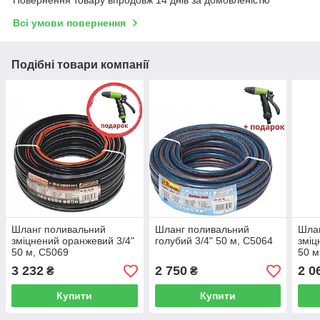
Всі умови повернення
Подібні товари компанії
Шланг поливальний
Шланг поливальний
Шла
зміцнений оранжевий 3/4"
голубий 3/4" 50 м, C5064
зміц
50 м, C5069
50 м
3 232
2 750
2 0
₴
₴
Купити
Купити