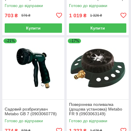
Готово до відправки
Готово до відправки
703
1 019
₴
₴
976 ₴
1 326 ₴
Купити
Купити
–21%
–17%
Поверхнева поливалка
Садовий розбризгувач
(дощова установка) Metabo
Metabo GB 7 (0903060778)
FR 9 (0903063149)
Готово до відправки
Готово до відправки
774
1 223
₴
₴
976 ₴
1 476 ₴