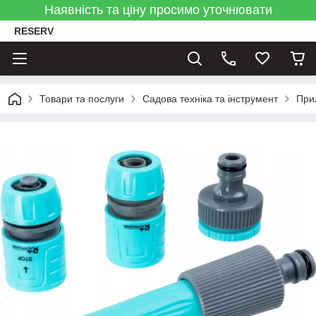
Наявність та ціну просимо уточнювати
RESERV
Товари та послуги
Садова техніка та інструмент
При