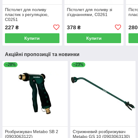
Пістолет для поливу
Пістолет для поливу зі
Піст
пластик з регуляцією,
з'єднаннями, C0261
плас
C0251
227
378
280
₴
₴
Купити
Купити
Акційні пропозиції та новинки
–28%
–23%
Розбризкувач Metabo SB 2
Стрижневий розбризкувач
(0903063122)
Metabo GS 10 (0903063130)