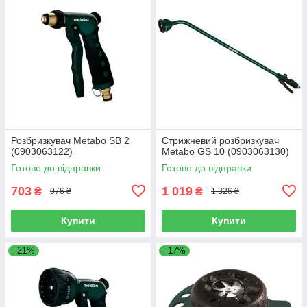
Розбризкувач Metabo SB 2
Стрижневий розбризкувач
(0903063122)
Metabo GS 10 (0903063130)
Готово до відправки
Готово до відправки
703
1 019
₴
₴
976 ₴
1 326 ₴
Купити
Купити
–21%
–17%