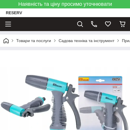
Наявність та ціну просимо уточнювати
RESERV
Товари та послуги
Садова техніка та інструмент
При