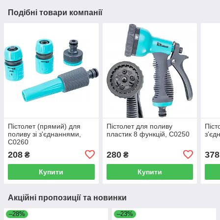
Подібні товари компанії
Пістолет (прямий) для
Пістолет для поливу
Піст
поливу зі з'єднаннями,
пластик 8 функцій, C0250
з'єд
C0260
208
280
378
₴
₴
Купити
Купити
Акційні пропозиції та новинки
–28%
–23%