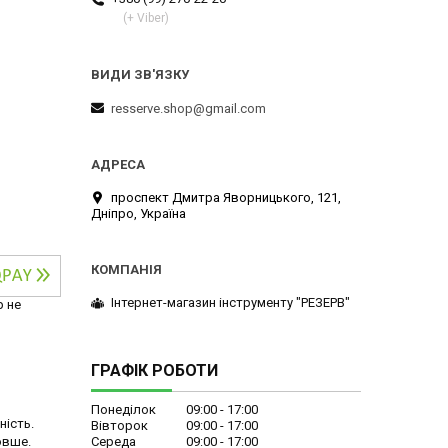
(+ Viber)
resserve.shop@gmail.com
проспект Дмитра Яворницького, 121,
Дніпро, Україна
Інтернет-магазин інструменту "РЕЗЕРВ"
р не
ГРАФІК РОБОТИ
Понеділок
09:00
17:00
ність.
Вівторок
09:00
17:00
овше.
Середа
09:00
17:00