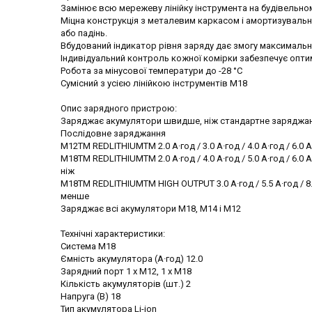
Замінює всю мережеву лінійку інструмента на будівельно
Міцна конструкція з металевим каркасом і амортизуваль
або падінь.
Вбудований індикатор рівня заряду дає змогу максималь
Індивідуальний контроль кожної комірки забезпечує опти
Робота за мінусової температури до -28 °C
Сумісний з усією лінійкою інструментів M18
Опис зарядного пристрою:
Заряджає акумулятори швидше, ніж стандартне заряджан
Послідовне заряджання
М12TM REDLITHIUMTM 2.0 А·год / 3.0 A·год / 4.0 А·год / 6.0
М18TM REDLITHIUMTM 2.0 А·год / 4.0 А·год / 5.0 А·год / 6.0 
ніж
М18TM REDLITHIUMTM HIGH OUTPUT 3.0 A·год / 5.5 A·год / 8.0
менше
Заряджає всі акумулятори М18, М14 і М12
Технічні характеристики:
Система M18
Ємність акумулятора (А·год) 12.0
Зарядний порт 1 x M12, 1 x M18
Кількість акумуляторів (шт.) 2
Напруга (В) 18
Тип акумулятора Li-ion