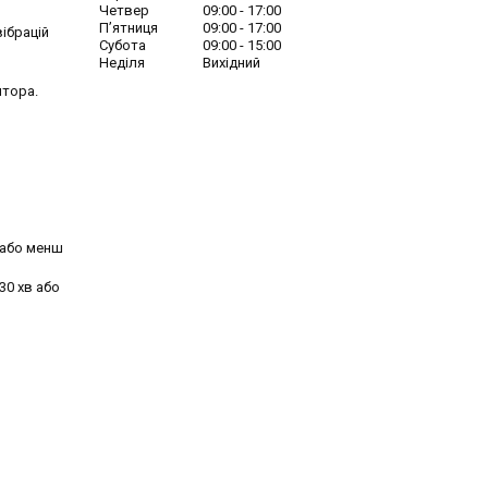
Четвер
09:00
17:00
Пʼятниця
09:00
17:00
ібрацій
Субота
09:00
15:00
Неділя
Вихідний
ятора.
в або менш
30 хв або