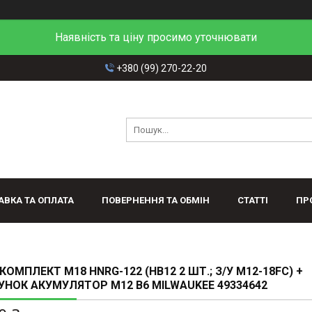
Наявність та ціну просимо уточнювати
+380 (99) 270-22-20
АВКА ТА ОПЛАТА
ПОВЕРНЕННЯ ТА ОБМІН
СТАТТІ
ПР
КОМПЛЕКТ M18 HNRG-122 (HB12 2 ШТ.; З/У M12-18FC) +
НОК АКУМУЛЯТОР M12 B6 MILWAUKEE 49334642