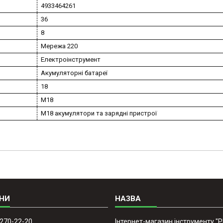
4933464261
36
8
Мережа 220
Електроінструмент
Акумуляторні батареї
18
M18
M18 акумулятори та зарядні пристрої
 270-22-20
Інтернет-магазин інструменту "