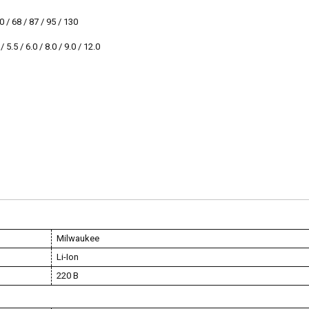
/ 68 / 87 / 95 / 130
5 / 6.0 / 8.0 / 9.0 / 12.0
Milwaukee
Li-Ion
220 В