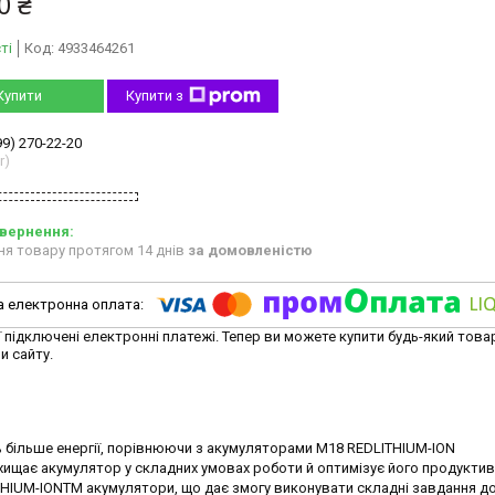
0 ₴
ті
Код:
4933464261
Купити
Купити з
99) 270-22-20
r)
ня товару протягом 14 днів
за домовленістю
ї підключені електронні платежі. Тепер ви можете купити будь-який това
и сайту.
більше енергії, порівнюючи з акумуляторами M18 REDLITHIUM-ION
ищає акумулятор у складних умовах роботи й оптимізує його продуктив
THIUM-IONTM акумулятори, що дає змогу виконувати складні завдання д