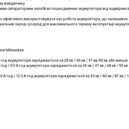
му майданчику
ними сепараторами запобігає пошкодженню акумулятора від надмірних в
но ефективно використовувати час роботи акумулятора, що залишився.
мальний заряд і розряд для максимального терміну експлуатації акумул
ня Milwaukee
 A·год акумулятори заряджаються за 28 хв / 45 хв / 57 хв/90 хв або менше
A·год / 9.0 A·год акумулятори заряджаються за 26 хв / 47 хв / 68 хв / 95 х
 A·год / 12.0 A·год акумулятори заряджаються за 35 хв / 60 хв / 87 хв / 1