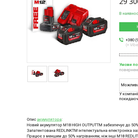
29 30
В наявнос
+380 (
(+ Vibe
повернен
У компані
покидаюч
Опис
акумулятора
:
Новий акумулятор M18 HIGH OUTPUTTM забезпечує до 50% 
Запатентована REDLINKTM інтелектуальна електроніка зах
Працює з меншим до 50% нагріванням, ніж інші M18 REDLI