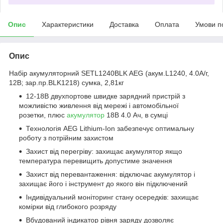
Опис
Характеристики
Доставка
Оплата
Умови п
Опис
Набір акумуляторний SETL1240BLK AEG (акум.L1240, 4.0А/г,
12В; зар.пр.BLK1218) сумка, 2,81кг
12-18В двухпортове швидке зарядний пристрій з
можливістю живлення від мережі і автомобільної
розетки, плюс
акумулятор
18В 4.0 Ач, в сумці
Технологія AEG Lithium-Ion забезпечує оптимальну
роботу з потрійним захистом
Захист від перегріву: захищає акумулятор якщо
температура перевищить допустиме значення
Захист від перевантаження: відключає акумулятор і
захищає його і інструмент до якого він підключений
Індивідуальний моніторинг стану осередків: захищає
комірки від глибокого розряду
Вбудований індикатор рівня заряду дозволяє