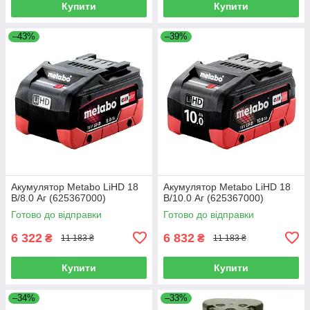
Купити
Купити
–43%
–39%
Акумулятор Metabo LiHD 18
Акумулятор Metabo LiHD 18
В/8.0 Аг (625367000)
В/10.0 Аг (625367000)
Готово до відправки
Готово до відправки
6 322
6 832
₴
₴
11 183 ₴
11 183 ₴
Купити
Купити
–34%
–33%