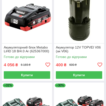
Акумуляторний блок Metabo
Акумулятор 12V TOPVEI V06
LiHD 18 В/4.0 Аг (625367000)
(ак V06)
Готово до відправки
Готово до відправки
4 056
400
₴
₴
6 169 ₴
600 ₴
Купити
Купити
–31%
–30%