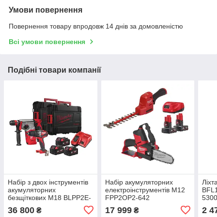
Умови повернення
Повернення товару впродовж 14 днів за домовленістю
Всі умови повернення
Подібні товари компанії
Набір з двох інструментів
Набір акумуляторних
Ліхт
акумуляторних
електроінструментів M12
BFL1
безщіткових M18 BLPP2E-
FPP2OP2-642
5300
503X MILWAUKEE
MILWAUKEE (+
36 800
17 999
2 4
₴
₴
заряд.пристрій, 2 акум.,