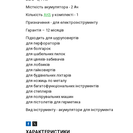
Місткість акумулятора - 2 Ач
Кількість
АКБ
у комплекті - 1
Призначення - для електроінструменту
Гарантія – 12 місяців
Підходить для шуруповертів
для перфораторів
для болгарок
для шабельних пилок
для цвяхів-забивачів
для лобзиків
для гайковертів
для будівельних ліхтарів
для ножиць по металу
для багатофункціональних інструментів
для степлерів
для полірувальних машин
для пістолетів для герметика
Вид інструменту - акумулятори для інструмента
ХАРАКТЕРИСТИКИ