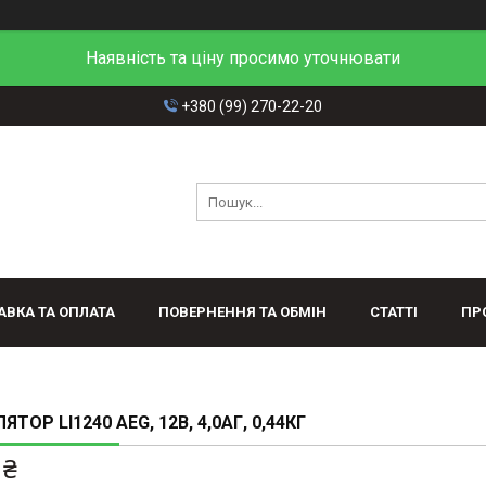
Наявність та ціну просимо уточнювати
+380 (99) 270-22-20
АВКА ТА ОПЛАТА
ПОВЕРНЕННЯ ТА ОБМІН
СТАТТІ
ПР
ТОР LI1240 AEG, 12В, 4,0АГ, 0,44КГ
 ₴