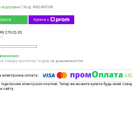
о відправки
Код:
4932430166
Купити
Купити з
99) 270-22-20
r)
ня товару протягом 14 днів
за домовленістю
ї підключені електронні платежі. Тепер ви можете купити будь-який това
и сайту.