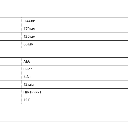
0.44 кг
170 мм
125 мм
65 мм
AEG
Li-Ion
4 А. г
12 міс
Німеччина
12 В