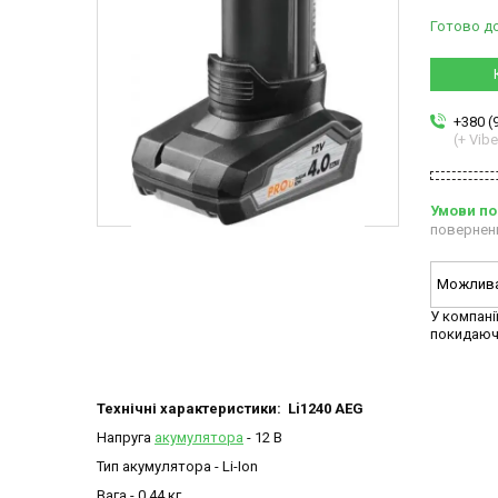
Готово д
+380 (
(+ Vibe
повернен
У компані
покидаюч
Технічні характеристики:
Li1240 AEG
Напруга
акумулятора
- 12 В
Тип акумулятора - Li-Ion
Вага - 0,44 кг