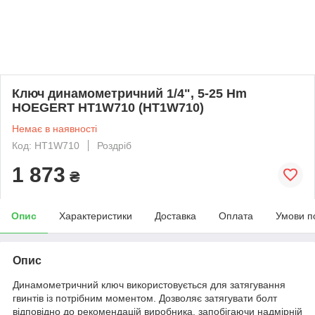
Ключ динамометричний 1/4", 5-25 Нm
HOEGERT HT1W710 (HT1W710)
Немає в наявності
Код: HT1W710
Роздріб
1 873
₴
Опис
Характеристики
Доставка
Оплата
Умови п
Опис
Динамометричний ключ використовується для затягування
гвинтів із потрібним моментом. Дозволяє затягувати болт
відповідно до рекомендацій виробника, запобігаючи надмірній