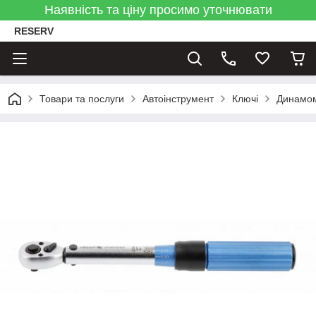
Наявність та ціну просимо уточнювати
RESERV
Товари та послуги
Автоінструмент
Ключі
Динамом