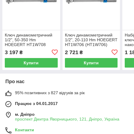
Ключ динамометричний
Ключ динамометричний
Набі
1/2", 50-350 Нm
1/2", 20-110 Нm HOEGERT
ключ
HOEGERT HT1W708
HT1W706 (HT1W706)
нак
(HT1W708)
2.5 
3 197
2 721
1 1
₴
₴
Купити
Купити
Про нас
95% позитивних з 827 відгуків за рік
Працює з 04.01.2017
м. Дніпро
проспект Дмитра Яворницького, 121, Дніпро, Україна
Контакти