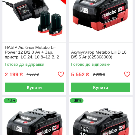
НАБІР Ак. блок Metabo Li-
Power 12 В/2.0 Ач + Зар.
Акумулятор Metabo LiHD 18
пристр. LC 24, 10.8–12 В, 2
В/5,5 Аг (625368000)
А, Metabo PowerMaxx
Готово до відправки
Готово до відправки
2 199
5 552
₴
₴
4 077 ₴
9 908 ₴
Купити
Купити
–43%
–39%