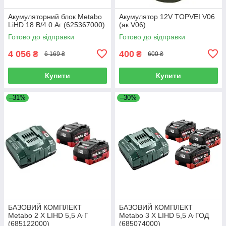
Акумуляторний блок Metabo
Акумулятор 12V TOPVEI V06
LiHD 18 В/4.0 Аг (625367000)
(ак V06)
Готово до відправки
Готово до відправки
4 056
400
₴
₴
6 169 ₴
600 ₴
Купити
Купити
–31%
–30%
БАЗОВИЙ КОМПЛЕКТ
БАЗОВИЙ КОМПЛЕКТ
Metabo 2 X LIHD 5,5 А·Г
Metabo 3 X LIHD 5,5 А·ГОД
(685122000)
(685074000)