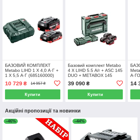
БАЗОВИЙ КОМПЛЕКТ
Базовий комплект Metabo
БАЗ
Metabo LIHD 1 X 4,0 А·Г +
4 X LIHD 5.5 А/г + ASC 145
Meta
1 X 5,5 А·Г (685160000)
DUO + METABOX 145
А·Г
(685180000)
(685
10 729
39 090
14 
₴
₴
14 957 ₴
Купити
Купити
Акційні пропозиції та новинки
–46%
–44%