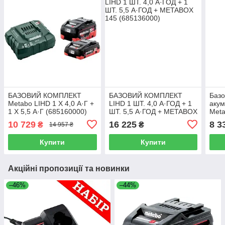
БАЗОВИЙ КОМПЛЕКТ
БАЗОВИЙ КОМПЛЕКТ
Базо
Metabo LIHD 1 X 4,0 А·Г +
LIHD 1 ШТ. 4,0 А·ГОД + 1
акум
1 X 5,5 А·Г (685160000)
ШТ. 5,5 А·ГОД + METABOX
Meta
145 (685136000)
(685
10 729
16 225
8 3
₴
₴
14 957 ₴
Купити
Купити
Акційні пропозиції та новинки
–46%
–44%