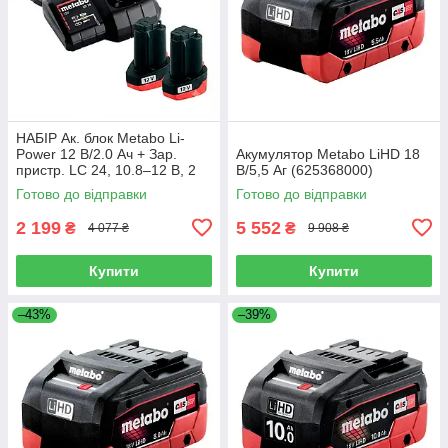
НАБІР Ак. блок Metabo Li-
Power 12 В/2.0 Ач + Зар.
Акумулятор Metabo LiHD 18
пристр. LC 24, 10.8–12 В, 2
В/5,5 Аг (625368000)
А, Metabo PowerMaxx
Готово до відправки
Готово до відправки
2 199
5 552
₴
₴
4 077 ₴
9 908 ₴
Купити
Купити
–43%
–39%