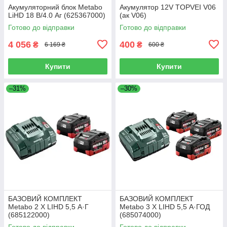
Акумуляторний блок Metabo
Акумулятор 12V TOPVEI V06
LiHD 18 В/4.0 Аг (625367000)
(ак V06)
Готово до відправки
Готово до відправки
4 056
400
₴
₴
6 169 ₴
600 ₴
Купити
Купити
–31%
–30%
БАЗОВИЙ КОМПЛЕКТ
БАЗОВИЙ КОМПЛЕКТ
Metabo 2 X LIHD 5,5 А·Г
Metabo 3 X LIHD 5,5 А·ГОД
(685122000)
(685074000)
Готово до відправки
Готово до відправки