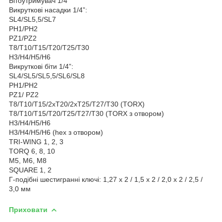
Бітоутримувач 1/4”
Викруткові насадки 1/4”:
SL4/SL5,5/SL7
PH1/PH2
PZ1/PZ2
T8/T10/T15/T20/T25/T30
H3/H4/H5/H6
Викруткові біти 1/4”:
SL4/SL5/SL5,5/SL6/SL8
PH1/PH2
PZ1/ PZ2
T8/T10/T15/2xT20/2xT25/T27/T30 (TORX)
T8/T10/T15/T20/T25/T27/T30 (TORX з отвором)
H3/H4/H5/H6
H3/H4/H5/H6 (hex з отвором)
TRI-WING 1, 2, 3
TORQ 6, 8, 10
M5, M6, M8
SQUARE 1, 2
Г-подібні шестигранні ключі: 1,27 x 2 / 1,5 x 2 / 2,0 x 2 / 2,5 /
3,0 мм
Приховати