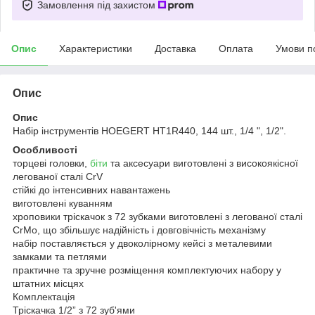
Замовлення під захистом
Опис
Характеристики
Доставка
Оплата
Умови п
Опис
Опис
Набір інструментів HOEGERT HT1R440, 144 шт., 1/4 ", 1/2".
Особливості
торцеві головки,
біти
та аксесуари виготовлені з високоякісної
легованої сталі CrV
стійкі до інтенсивних навантажень
виготовлені куванням
хроповики тріскачок з 72 зубками виготовлені з легованої сталі
CrMo, що збільшує надійність і довговічність механізму
набір поставляється у двоколірному кейсі з металевими
замками та петлями
практичне та зручне розміщення комплектуючих набору у
штатних місцях
Комплектація
Тріскачка 1/2” з 72 зуб'ями