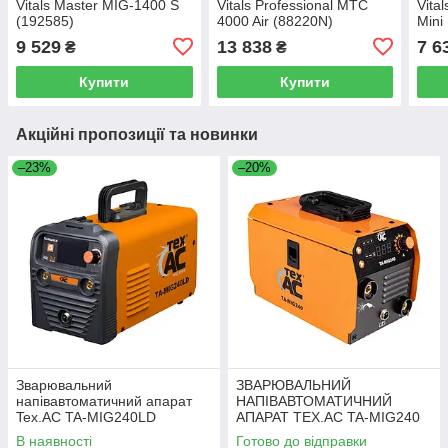
Vitals Master MIG-1400 S
Vitals Professional MTC
Vita
(192585)
4000 Air (88220N)
Mini
9 529
13 838
7 6
₴
₴
Купити
Купити
Акційні пропозиції та новинки
–23%
–20%
Зварювальний
ЗВАРЮВАЛЬНИЙ
напівавтоматичний апарат
НАПІВАВТОМАТИЧНИЙ
Tex.AC TA-MIG240LD
АПАРАТ TEX.AC TA-MIG240
В наявності
Готово до відправки