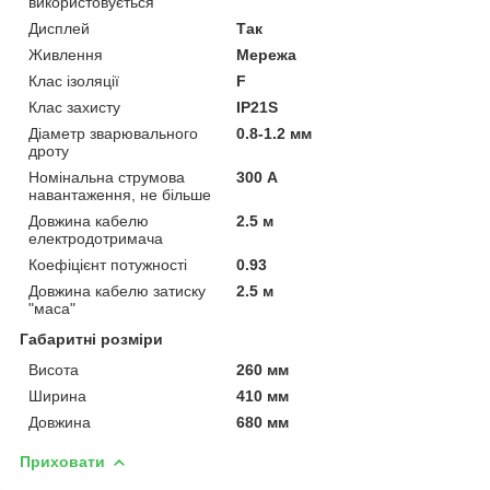
використовується
Дисплей
Так
Живлення
Мережа
Клас ізоляції
F
Клас захисту
IP21S
Діаметр зварювального
0.8-1.2 мм
дроту
Номінальна струмова
300 А
навантаження, не більше
Довжина кабелю
2.5 м
електродотримача
Коефіцієнт потужності
0.93
Довжина кабелю затиску
2.5 м
"маса"
Габаритні розміри
Висота
260 мм
Ширина
410 мм
Довжина
680 мм
Приховати