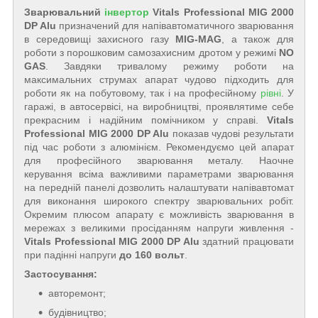
Зварювальний
інвертор
Vitals Professional MIG 2000
DP Alu
призначений для напівавтоматичного зварювання
в середовищі захисного газу
MIG-MAG
, а також для
роботи з порошковим самозахисним дротом у режимі
NO
GAS
. Завдяки тривалому режиму роботи на
максимальних струмах апарат чудово підходить для
роботи як на побутовому, так і на професійному
рівні
. У
гаражі, в автосервісі, на виробництві, проявлятиме себе
прекрасним і надійним помічником у справі.
Vitals
Professional MIG 2000 DP Alu
показав чудові результати
під час роботи з алюмінієм. Рекомендуємо цей апарат
для професійного зварювання металу. Наочне
керування всіма важливими параметрами зварювання
на передній панелі дозволить налаштувати напівавтомат
для виконання широкого спектру зварювальних робіт.
Окремим плюсом апарату є можливість зварювання в
мережах з великими просіданням напруги живлення -
Vitals Professional MIG 2000 DP Alu
здатний працювати
при падінні напруги
до 160 вольт
.
Застосування:
авторемонт;
будівництво;