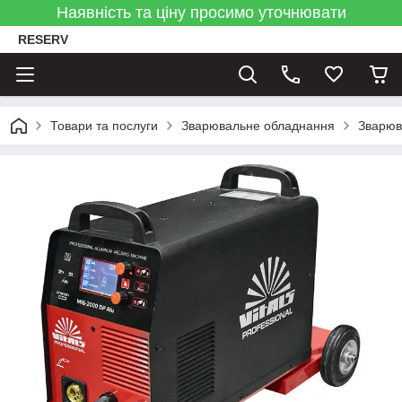
Наявність та ціну просимо уточнювати
RESERV
Товари та послуги
Зварювальне обладнання
Зварюв