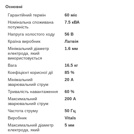
Основні
Гарантійний термін
60 міс
Номінальна споживана
7.5 кВА
потужність
Напруга холостого ходу
56 В
Країна виробник
Латвія
Мінімальний діаметр
1.6 мм
електрода, який
використовується
Вага
16.5 кг
Коефіцієнт корисної дії
85 %
Мінімальний
20 А
зварювальний струм
Тривалість навантаження
60 %
Максимальний
200 А
зварювальний струм
Частота струму
50 Гц
Виробник
Vitals
Максимальний діаметр
5 мм
електрода, який