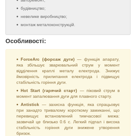
авторемонт;
будівництво;
невелике виробництво;
монтаж металоконструкцій.
Особливості:
ForceArc (форсаж дуги)
— функція апарату,
яка збільшує зварювальний струм у момент
відділення краплі металу електрода. Знижує
ймовірність прилипання електрода і підвищує
стабільність горіння дуги.
Hot Start (гарячий старт)
— піковий струм в
момент запалювання дуги для плавного старту.
Antistick
— захисна функція, яка спрацьовує
при занадто тривалому короткому замиканні, що
перевищує встановлений тимчасової межа:
зазвичай це близько 0.6 с. Легкий підпал і висока
стабільність горіння дуги знижене утворення
бризок.