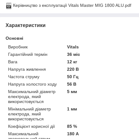
Керівництво з експлуатації Vitals Master MIG 1800 ALU.pdf
Характеристики
Основні
Виробник
Vitals
Гарантійний термін
36 міс
Вага
12 кг
Напруга живлення
220 В
Частота струму
50 Гц
Напруга холостого ходу
56 В
Максимальний діаметр
5 мм
електрода, який
використовується
Мінімальний діаметр
1 мм
електрода, який
використовується
Коефіцієнт корисної дії
85 %
Максимальний
180 А
зварювальний струм