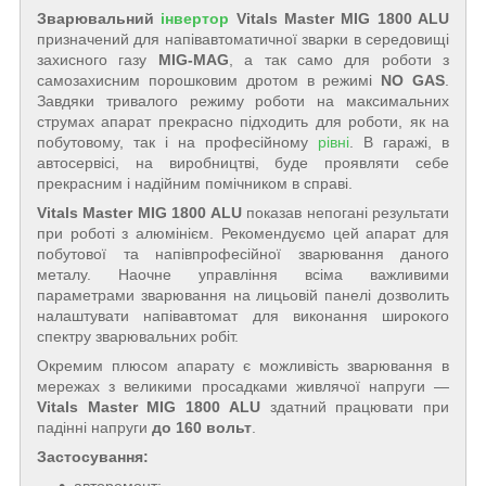
Зварювальний
інвертор
Vitals Master MIG 1800 ALU
призначений для напівавтоматичної зварки в середовищі
захисного газу
MIG-MAG
, а так само для роботи з
самозахисним порошковим дротом в режимі
NO GAS
.
Завдяки тривалого режиму роботи на максимальних
струмах апарат прекрасно підходить для роботи, як на
побутовому, так і на професійному
рівні
. В гаражі, в
автосервісі, на виробництві, буде проявляти себе
прекрасним і надійним помічником в справі.
Vitals Master MIG 1800 ALU
показав непогані результати
при роботі з алюмінієм. Рекомендуємо цей апарат для
побутової та напівпрофесійної зварювання даного
металу. Наочне управління всіма важливими
параметрами зварювання на лицьовій панелі дозволить
налаштувати напівавтомат для виконання широкого
спектру зварювальних робіт.
Окремим плюсом апарату є можливість зварювання в
мережах з великими просадками живлячої напруги —
Vitals Master MIG 1800 ALU
здатний працювати при
падінні напруги
до 160 вольт
.
Застосування: