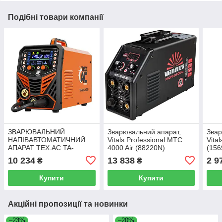
Подібні товари компанії
ЗВАРЮВАЛЬНИЙ
Зварювальний апарат,
Звар
НАПІВАВТОМАТИЧНИЙ
Vitals Professional MTC
Vita
АПАРАТ TEX.AC TA-
4000 Air (88220N)
(156
MIG260SD
10 234
13 838
2 9
₴
₴
Купити
Купити
Акційні пропозиції та новинки
–23%
–20%