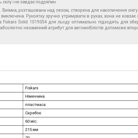
 склу і не завдає подряпин.
. Виїмка, розташована над лезом, створена для накопичення снігу
 виключена. Рукоятку зручно утримувати в руках, вона не ковзає 
а Fiskars Solid 1019354 для льоду оптимально підходять для збе
 абсолютно незамінний атрибут для автомобілістів допоможе впор
Fiskars
Німеччина
пластмаса
Скребок
60 міс.
215 мм
70