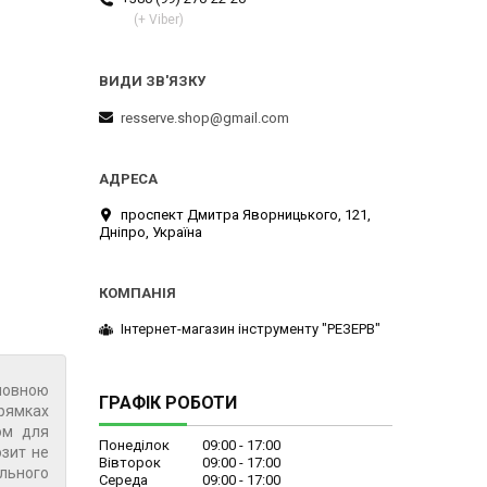
(+ Viber)
resserve.shop@gmail.com
проспект Дмитра Яворницького, 121,
Дніпро, Україна
Інтернет-магазин інструменту "РЕЗЕРВ"
оловною
ГРАФІК РОБОТИ
прямках
ом для
Понеділок
09:00
17:00
озит не
Вівторок
09:00
17:00
ільного
Середа
09:00
17:00