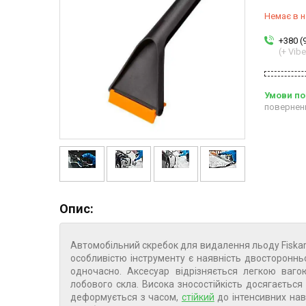
Немає в н
+380 (
(+ Vibe
повернен
Опис:
Автомобільний скребок для видалення льоду Fiskar
особливістю інструменту є наявність двосторонн
одночасно. Аксесуар відрізняється легкою ваг
лобового скла. Висока зносостійкість досягаєтьс
деформується з часом,
стійкий
до інтенсивних нав