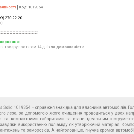
аявності
Код:
1019354
99) 270-22-20
r)
ня товару протягом 14 днів
за домовленістю
s Solid 1019354 – справжня знахідка для власників автомобілів. Г
ього леза, за допомогою якого очищення проводиться у двох на
ою та компактними габаритами та стане ідеальним інструмент
я завдяки використанню поліаміду як утворюючий матеріал. Комп
антажень та заморозків. А найголовніше, гнучка кромка автомоб