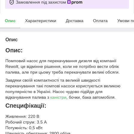
Замовлення під захистом
Опис
Характеристики
Доставка
Оплата
Умови п
Опис
Опис:
Помповий насос для перекачування дизеля від компанії
Rewolt, це відмінне рішення, коли не потрібно вести облік
палива, але при цьому треба перекачувати великі обсяги.
Завдяки своїй компактності та великій швидкості
перекачування такі помпові насоси користуються великою
популярністю в Україні. Насос чудово підійде для
відкачування палива з
каністри
, бочки, бака автомобіля.
Специфікації:
Живлення: 220 В
Робочий струм: 3.5 А
Потужність: 0,5 кВт.
Швидкість обертання: 2800 об/хв