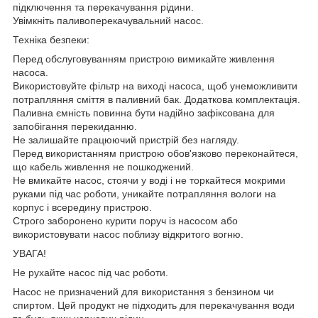
підключення та перекачування рідини.
Увімкніть паливоперекачувальний насос.
Техніка безпеки:
Перед обслуговуванням пристрою вимикайте живлення
насоса.
Використовуйте фільтр на виході насоса, щоб унеможливити
потрапляння сміття в паливний бак. Додаткова комплектація.
Паливна ємність повинна бути надійно зафіксована для
запобігання перекиданню.
Не залишайте працюючий пристрій без нагляду.
Перед використанням пристрою обов'язково переконайтеся,
що кабель живлення не пошкоджений.
Не вмикайте насос, стоячи у воді і не торкайтеся мокрими
руками під час роботи, уникайте потрапляння вологи на
корпус і всередину пристрою.
Строго заборонено курити поруч із насосом або
використовувати насос поблизу відкритого вогню.
УВАГА!
Не рухайте насос під час роботи.
Насос не призначений для використання з бензином чи
спиртом. Цей продукт не підходить для перекачування води