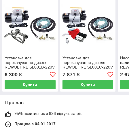
Установка для
Установка для
Нас
перекачування дизеля
перекачування дизеля
пал
REWOLT RE SL001B-220V
REWOLT RE SL001C-220V
REW
220в 60л/хв
12в 60л/хв
12V)
6 300
7 871
2 6
₴
₴
Купити
Купити
Про нас
95% позитивних з 826 відгуків за рік
Працює з 04.01.2017