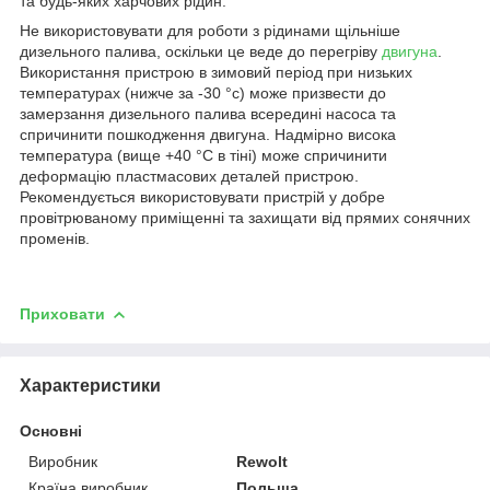
та будь-яких харчових рідин.
Не використовувати для роботи з рідинами щільніше
дизельного палива, оскільки це веде до перегріву
двигуна
.
Використання пристрою в зимовий період при низьких
температурах (нижче за -30 °с) може призвести до
замерзання дизельного палива всередині насоса та
спричинити пошкодження двигуна. Надмірно висока
температура (вище +40 °С в тіні) може спричинити
деформацію пластмасових деталей пристрою.
Рекомендується використовувати пристрій у добре
провітрюваному приміщенні та захищати від прямих сонячних
променів.
Приховати
Характеристики
Основні
Виробник
Rewolt
Країна виробник
Польща