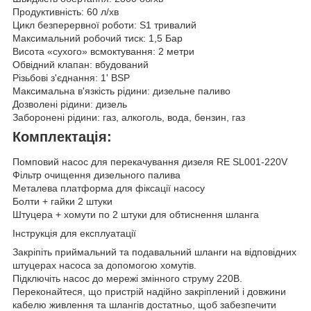
Продуктивність: 60 л/хв
Цикл безперервної роботи: S1 тривалий
Максимальний робочий тиск: 1,5 Бар
Висота «сухого» всмоктування: 2 метри
Обвідний клапан: вбудований
Різьбові з'єднання: 1' BSP
Максимальна в'язкість рідини: дизельне паливо
Дозволені рідини: дизель
Заборонені рідини: газ, алкоголь, вода, бензин, газ
Комплектація:
Помповий насос для перекачування дизеля RE SL001-220V
Фільтр очищення дизельного палива
Металева платформа для фіксації насосу
Болти + гайки 2 штуки
Штуцера + хомути по 2 штуки для обтиснення шланга
Інструкція для експлуатації
Закріпіть приймальний та подавальний шланги на відповідних
штуцерах насоса за допомогою хомутів.
Підключіть насос до мережі змінного струму 220В.
Переконайтеся, що пристрій надійно закріплений і довжини
кабелю живлення та шлангів достатньо, щоб забезпечити