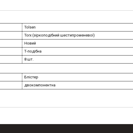
Tolsen
Torx (зіркоподібний шестипроменевої)
Новий
Т-подібна
8 шт.
Блістер
двокомпонентна