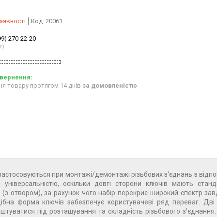
аявності
Код:
20061
99) 270-22-20
r)
ня товару протягом 14 днів
за домовленістю
кі застосовуються при монтажі/демонтажі різьбових з'єднань з відп
я універсальністю, оскільки довгі сторони ключів мають станд
t (з отвором), за рахунок чого набір перекриє широкий спектр зав
ібна форма ключів забезпечує користувачеві ряд переваг. Дві
аштуватися під розташування та складність різьбового з'єднання