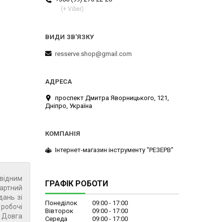
(+ Viber)
resserve.shop@gmail.com
проспект Дмитра Яворницького, 121,
Дніпро, Україна
Інтернет-магазин інструменту "РЕЗЕРВ"
овідним
ГРАФІК РОБОТИ
артний
дань зі
Понеділок
09:00
17:00
 робочі
Вівторок
09:00
17:00
. Довга
Середа
09:00
17:00