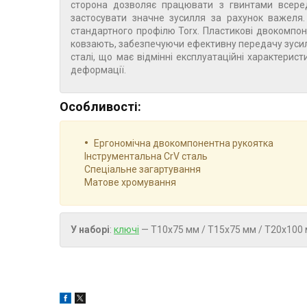
сторона дозволяє працювати з гвинтами всереди
застосувати значне зусилля за рахунок важеля.
стандартного профілю Torx. Пластикові двокомпоне
ковзають, забезпечуючи ефективну передачу зусилл
сталі, що має відмінні експлуатаційні характерист
деформації.
Особливості:
Ергономічна двокомпонентна рукоятка
Інструментальна CrV сталь
Спеціальне загартування
Матове хромування
У наборі
:
ключі
— Т10х75 мм / Т15х75 мм / Т20х100 