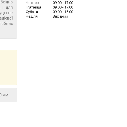
бхідно
Четвер
09:00
17:00
 і для
Пʼятниця
09:00
17:00
Субота
09:00
15:00
ці і не
Неділя
Вихідний
адієвої
побігає
00 мм