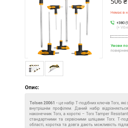
506 ₴
Немає в н
+380 (
(+ Vibe
повернен
Опис:
Tolsen 20061 -
це набір Т-подібних ключів Torx, я
внутрішнім профілем. Даний набір відрізняєтьс
наконечник Torx, а короткі – Torx Tamper Resistan
стандартними та сервісними шліцами Torx. Т-под
області, коротка та довга дають можливість підл