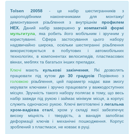
Tolsen 20058
- це набір шестигранників з
шароподібними наконечниками для монтажу/
демонтування різьблення з внутрішнім
профилем
HEX.
Даний набір завершено
у компактній формі
мультитула
, яка робить його мобільним і зручним у
користуванні. Сфера застосування цього набору
надзвичайно широка, оскільки шестигранні різьблення
використовуються в побутових і автомобільних
технологіях, в компонентах велосипедів, пластмасових
вікнах, меблях та багатьох інших приладах.
Ключі
мають
кулькові закінчення
, Які дозволять
працювати під кутом
до 30 градусів
Порівняно з
головкою
різьблення, цей параметр надає вам змогу
керувати ключами і зручно працювати у важкодоступних
місцях. Зручність такого набору полягає в тому, що весь
набір завжди під рукою і займає мінімум місця, а корпус
служить одночасно рукою. Ключі виготовлені з
легальна
хром-вадієва сталі
, хром у складі якої забезпечує
високу міцність і твердість, а ванадія запобігає
деформації ключів і механічні пошкодження. Корпус
зроблений з пластмаси, не ковзає в руці.