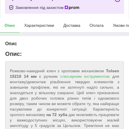
Замовлення під захистом
Опис
Характеристики
Доставка
Оплата
Умови п
Опис
Опис:
Рожково-накидний ключ з хроповим механізмом
Tolsen
15210 14 мм
є ручним
слюсарним інструментом
для
монтажу/демонтаж різьблення твердих елементів з
зовнішнім профілем, які не затягнуті надто сильно, а
знаходяться у вільному озиранні. Цей ключ призначено
для двох робочих головок різних типів і однакового
розміру, таким чином ви можете обрати ту, яка найкраще
пасуватиме до конкретної ситуації. Характерність
хропого механізму
на 72 зуба
дає можливість працювати
у важкодоступних місцях, використовуючи малий
амплітуду у 5 градусів за Цельсієм. Тремтіння не має