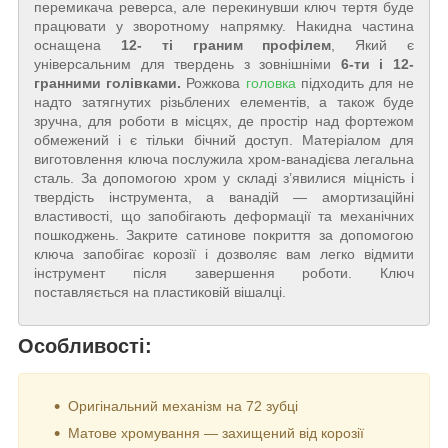
перемикача реверса, але перекинувши ключ тертя буде
працювати у зворотному напрямку. Накидна частина
оснащена
12- ті граним профілем
, Який є
універсальним для твердень з зовнішніми
6-ти і 12-
гранними голівками.
Рожкова
головка
підходить для не
надто затягнутих різьблених елементів, а також буде
зручна, для роботи в місцях, де простір над фортежом
обмежений і є тільки бічний доступ. Матеріалом для
виготовлення ключа послужила хром-ванадієва легальна
сталь. За допомогою хром у складі з’явилися міцність і
твердість інструмента, а ванадій — амортизаційні
властивості, що запобігають деформації та механічних
пошкоджень. Закрите сатинове покриття за допомогою
ключа запобігає корозії і дозволяє вам легко відмити
інструмент після завершення роботи. Ключ
поставляється на пластиковій вішалці.
Особливості:
Оригінальний механізм на 72 зубці
Матове хромування
—
захищений від корозії