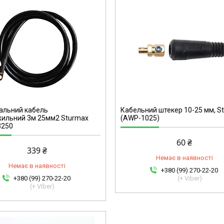
AWP-1025
альний кабель
Кабельний штекер 10-25 мм, S
жильний 3м 25мм2 Sturmax
(AWP-1025)
250
60 ₴
339 ₴
Немає в наявності
Немає в наявності
+380 (99) 270-22-20
+380 (99) 270-22-20
(+ Viber)
(+ Viber)