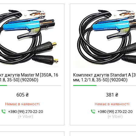
90204D
т джгутів Master M [350A, 16
Комплект джгутів Standart A [3
1.8, 35-50] (90206D)
мм, 1.2/1.8, 35-50] (90204D)
605 ₴
381 ₴
Немає в наявності
Немає в наявності
+380 (99) 270-22-20
+380 (99) 270-22-20
(+ Viber)
(+ Viber)