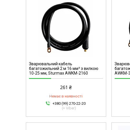
AWKM-3250
Зварювальний кабель
Зварюв
багатожильний 2 м 16 мм² з вилкою
багато
10-25 мм, Sturmax AWKM-2160
AWKM-3
261 ₴
Немає в наявності
+380 (99) 270-22-20
(+ Viber)