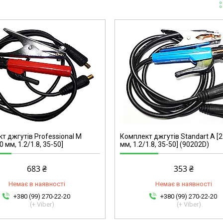
90202D
т джгутів Professional M
Комплект джгутів Standart A [2
0 мм, 1.2/1.8, 35-50]
мм, 1.2/1.8, 35-50] (90202D)
683 ₴
353 ₴
Немає в наявності
Немає в наявності
+380 (99) 270-22-20
+380 (99) 270-22-20
(+ Viber)
(+ Viber)