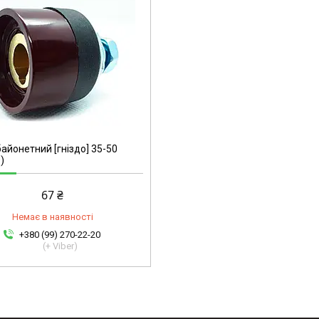
байонетний [гніздо] 35-50
)
67 ₴
Немає в наявності
+380 (99) 270-22-20
(+ Viber)