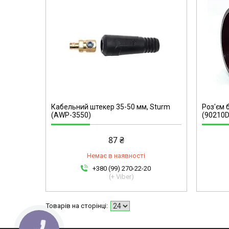
90210D
Кабельний штекер 35-50 мм, Sturm
Роз'єм 
(AWP-3550)
(90210D
87 ₴
Немає в наявності
+380 (99) 270-22-20
(+ Viber)